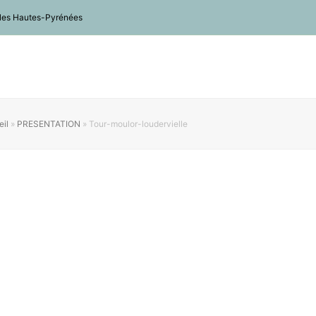
ns les Hautes-Pyrénées
il
»
PRESENTATION
»
Tour-moulor-loudervielle