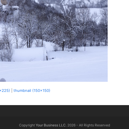
x225)
|
thumbnail (150x150)
Copyright
Your Business LLC.
2026 - All Rights Reserved