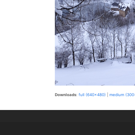
Downloads
:
full (640x480)
|
medium (300