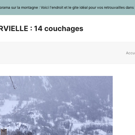
rama sur la montagne : Voici l'endroit et le gite idéal pour vos retrouvailles da
VIELLE : 14 couchages
Accue