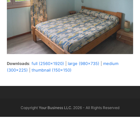
Downloads
:
full (2560x1920)
|
large (980x735)
|
medium
(300x225)
|
thumbnail (150x150)
Copyright
Your Business LLC.
2026 - All Rights Reserved